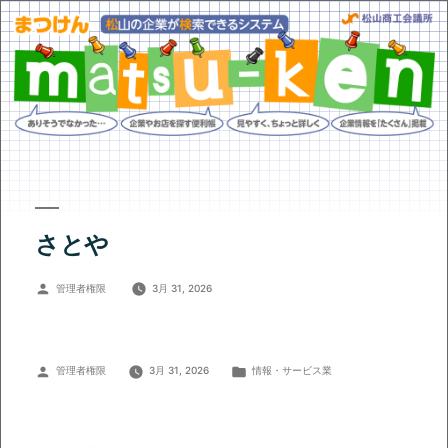
さとや
投
管理者権限
3月 31, 2026
稿
者:
投
カ
管理者権限
3月 31, 2026
情報・サービス業
稿
テ
者:
ゴ
リ
ー: