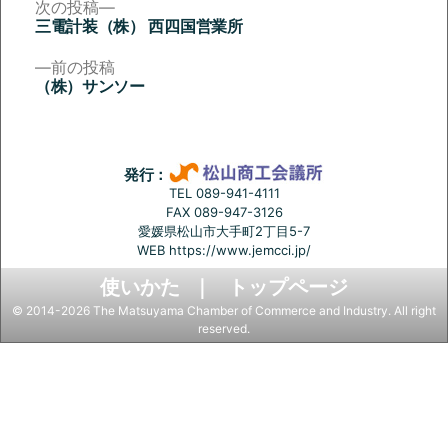
次
次の投稿
の
三電計装（株） 西四国営業所
投
投
稿:
前
前の投稿
稿
の
（株）サンソー
投
ナ
稿:
ビ
ゲ
発行：
ー
TEL 089-941-4111
FAX 089-947-3126
シ
愛媛県松山市大手町2丁目5-7
ョ
WEB
https://www.jemcci.jp/
ン
使いかた
トップページ
© 2014-2026 The Matsuyama Chamber of Commerce and Industry. All right
reserved.