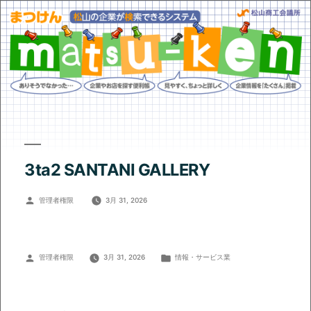
3ta2 SANTANI GALLERY
投
管理者権限
3月 31, 2026
稿
者:
投
カ
管理者権限
3月 31, 2026
情報・サービス業
稿
テ
者:
ゴ
リ
ー: