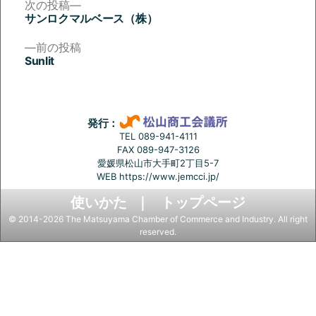
次
次の投稿
の
サンロクマルベース（株）
投
投
稿:
前
前の投稿
稿
の
Sunlit
投
ナ
稿:
ビ
ゲ
発行：
ー
TEL 089-941-4111
FAX 089-947-3126
シ
愛媛県松山市大手町2丁目5-7
ョ
WEB
https://www.jemcci.jp/
ン
使いかた
トップページ
© 2014-2026 The Matsuyama Chamber of Commerce and Industry. All right
reserved.