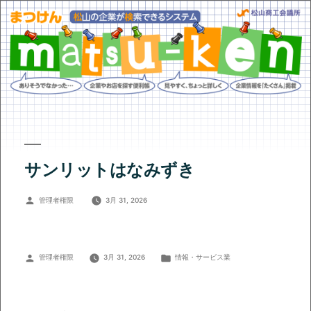
サンリットはなみずき
投
管理者権限
3月 31, 2026
稿
者:
投
カ
管理者権限
3月 31, 2026
情報・サービス業
稿
テ
者:
ゴ
リ
ー: