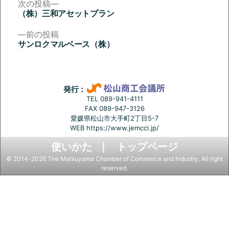
次
次の投稿
の
（株）三和アセットプラン
投
投
稿:
前
前の投稿
稿
の
サンロクマルベース（株）
投
ナ
稿:
ビ
ゲ
発行：
ー
TEL 089-941-4111
FAX 089-947-3126
シ
愛媛県松山市大手町2丁目5-7
ョ
WEB
https://www.jemcci.jp/
ン
使いかた
トップページ
© 2014-2026 The Matsuyama Chamber of Commerce and Industry. All right
reserved.