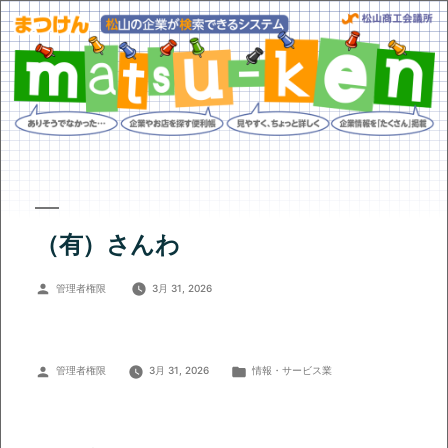
（有）さんわ
投
管理者権限
3月 31, 2026
稿
者:
投
カ
管理者権限
3月 31, 2026
情報・サービス業
稿
テ
者:
ゴ
リ
ー: