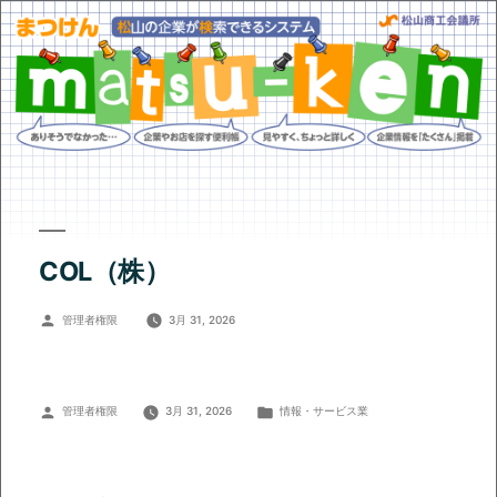
COL（株）
投
管理者権限
3月 31, 2026
稿
者:
投
カ
管理者権限
3月 31, 2026
情報・サービス業
稿
テ
者:
ゴ
リ
ー: