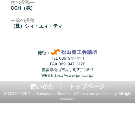
次
次の投稿
の
CCH（株）
投
投
稿:
前
前の投稿
稿
の
（株）シィ・エィ・ティ
投
ナ
稿:
ビ
ゲ
発行：
ー
TEL 089-941-4111
FAX 089-947-3126
シ
愛媛県松山市大手町2丁目5-7
ョ
WEB
https://www.jemcci.jp/
ン
使いかた
トップページ
© 2014-2026 The Matsuyama Chamber of Commerce and Industry. All right
reserved.