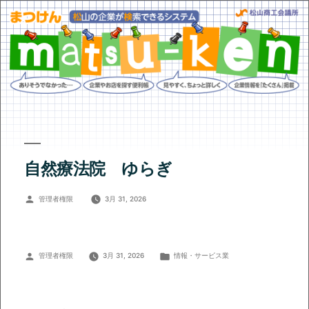
自然療法院 ゆらぎ
投
管理者権限
3月 31, 2026
稿
者:
投
カ
管理者権限
3月 31, 2026
情報・サービス業
稿
テ
者:
ゴ
リ
ー: