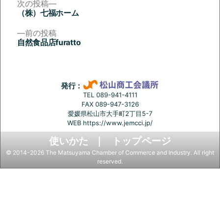
次
次の投稿
の
（株）七福ホーム
投
投
稿:
前
前の投稿
稿
の
自然食品店furatto
投
ナ
稿:
ビ
ゲ
発行：
ー
TEL 089-941-4111
FAX 089-947-3126
シ
愛媛県松山市大手町2丁目5-7
ョ
WEB
https://www.jemcci.jp/
ン
使いかた
トップページ
© 2014-2026 The Matsuyama Chamber of Commerce and Industry. All right
reserved.