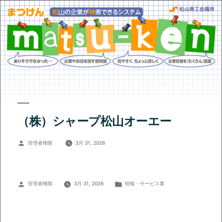
（株）シャープ松山オーエー
投
管理者権限
3月 31, 2026
稿
者:
投
カ
管理者権限
3月 31, 2026
情報・サービス業
稿
テ
者:
ゴ
リ
ー: