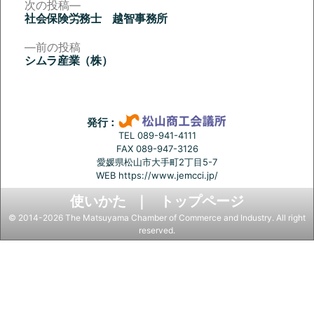
次
次の投稿
の
社会保険労務士 越智事務所
投
投
稿:
前
前の投稿
稿
の
シムラ産業（株）
投
ナ
稿:
ビ
ゲ
発行：
ー
TEL 089-941-4111
FAX 089-947-3126
シ
愛媛県松山市大手町2丁目5-7
ョ
WEB
https://www.jemcci.jp/
ン
使いかた
トップページ
© 2014-2026 The Matsuyama Chamber of Commerce and Industry. All right
reserved.