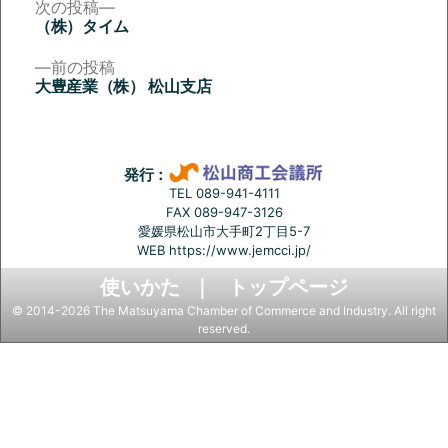
次
次の投稿
の
（株）タイム
投
投
稿:
前
前の投稿
稿
の
大豊産業（株） 松山支店
投
ナ
稿:
ビ
ゲ
発行：
ー
TEL 089-941-4111
FAX 089-947-3126
シ
愛媛県松山市大手町2丁目5-7
ョ
WEB
https://www.jemcci.jp/
ン
使いかた
トップページ
© 2014-2026 The Matsuyama Chamber of Commerce and Industry. All right
reserved.