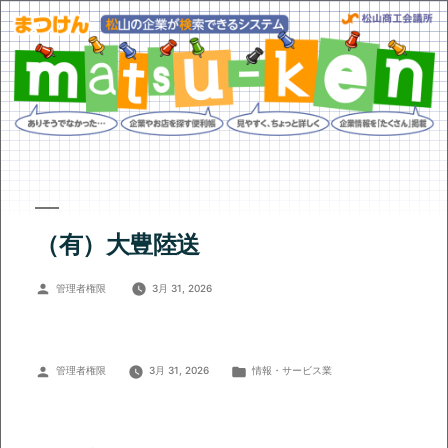
（有）大豊陸送
投
管理者権限
3月 31, 2026
稿
者:
投
カ
管理者権限
3月 31, 2026
情報・サービス業
稿
テ
者:
ゴ
リ
ー: