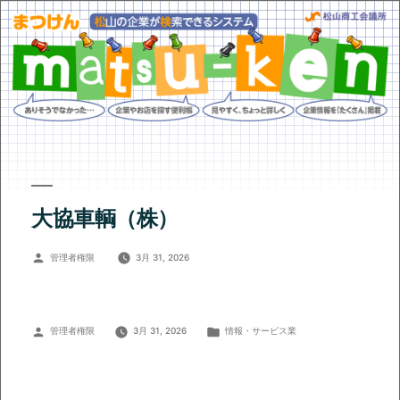
大協車輌（株）
投
管理者権限
3月 31, 2026
稿
者:
投
カ
管理者権限
3月 31, 2026
情報・サービス業
稿
テ
者:
ゴ
リ
ー: