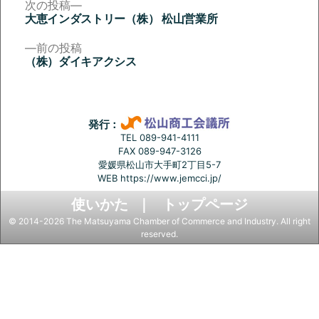
次
次の投稿
の
大恵インダストリー（株） 松山営業所
投
投
稿:
前
前の投稿
稿
の
（株）ダイキアクシス
投
ナ
稿:
ビ
ゲ
発行：
ー
TEL 089-941-4111
FAX 089-947-3126
シ
愛媛県松山市大手町2丁目5-7
ョ
WEB
https://www.jemcci.jp/
ン
使いかた
トップページ
© 2014-2026 The Matsuyama Chamber of Commerce and Industry. All right
reserved.