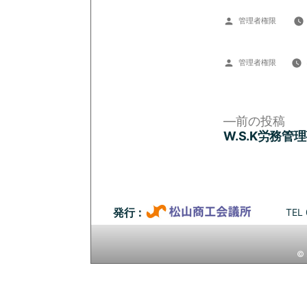
投
管理者権限
稿
者:
投
管理者権限
稿
者:
前
前の投稿
の
W.S.K労務管
投
投
稿:
稿
ナ
TEL 
発行：
ビ
© 
ゲ
ー