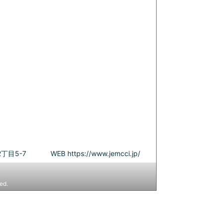
丁目5-7
WEB
https://www.jemcci.jp/
ed.