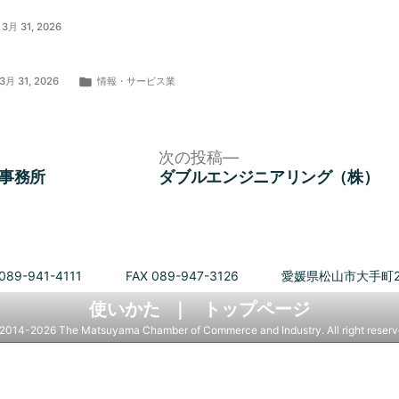
3月 31, 2026
カ
3月 31, 2026
情報・サービス業
テ
ゴ
リ
ー:
次
次の投稿
の
理事務所
ダブルエンジニアリング（株）
投
稿:
089-941-4111
FAX 089-947-3126
愛媛県松山市大手町2
使いかた
トップページ
2014-2026 The Matsuyama Chamber of Commerce and Industry. All right reserv