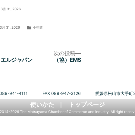
3月 31, 2026
カ
3月 31, 2026
小売業
テ
ゴ
リ
ー:
次
次の投稿
の
スエルジャパン
（協）EMS
投
稿:
089-941-4111
FAX 089-947-3126
愛媛県松山市大手町2
使いかた
トップページ
2014-2026 The Matsuyama Chamber of Commerce and Industry. All right reserv