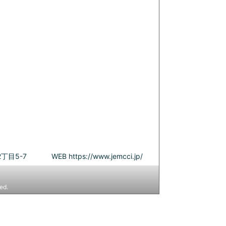
丁目5-7
WEB
https://www.jemcci.jp/
ed.