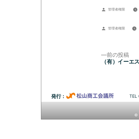
投
管理者権限
稿
者:
投
管理者権限
稿
者:
前
前の投稿
の
（有）イーエ
投
投
稿:
稿
ナ
TEL 
発行：
ビ
© 
ゲ
ー