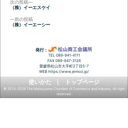
次
次の投稿
の
（株）イーエスケイ
投
投
稿:
前
前の投稿
稿
の
（株）イーエーシー
投
ナ
稿:
ビ
ゲ
発行：
ー
TEL 089-941-4111
FAX 089-947-3126
シ
愛媛県松山市大手町2丁目5-7
ョ
WEB
https://www.jemcci.jp/
ン
使いかた
トップページ
© 2014-2026 The Matsuyama Chamber of Commerce and Industry. All right
reserved.