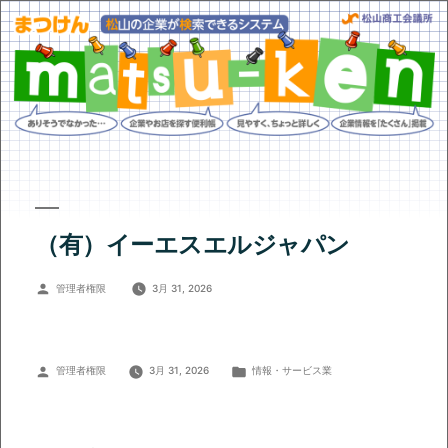
（有）イーエスエルジャパン
投
管理者権限
3月 31, 2026
稿
者:
投
カ
管理者権限
3月 31, 2026
情報・サービス業
稿
テ
者:
ゴ
リ
ー: