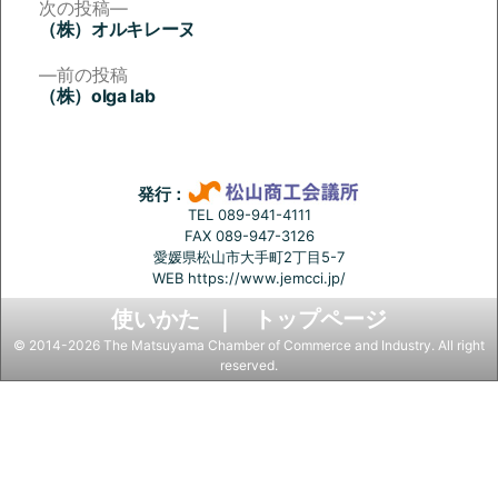
次
次の投稿
の
（株）オルキレーヌ
投
投
稿:
前
前の投稿
稿
の
（株）olga lab
投
ナ
稿:
ビ
ゲ
発行：
ー
TEL 089-941-4111
FAX 089-947-3126
シ
愛媛県松山市大手町2丁目5-7
ョ
WEB
https://www.jemcci.jp/
ン
使いかた
トップページ
© 2014-2026 The Matsuyama Chamber of Commerce and Industry. All right
reserved.