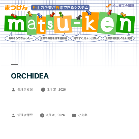
ORCHIDEA
投
管理者権限
3月 31, 2026
稿
者:
投
カ
管理者権限
3月 31, 2026
小売業
稿
テ
者:
ゴ
リ
ー: