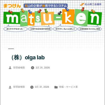
（株）olga lab
投
管理者権限
3月 31, 2026
稿
者:
投
カ
管理者権限
3月 31, 2026
情報・サービス業
稿
テ
者:
ゴ
リ
ー: