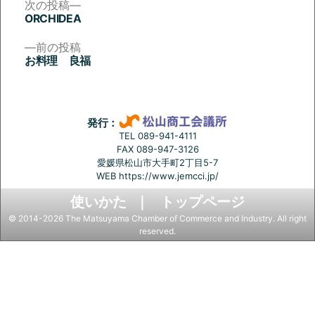
次
次の投稿
の
ORCHIDEA
投
投
稿:
前
前の投稿
稿
の
お料理 良福
投
ナ
稿:
ビ
ゲ
発行：
ー
TEL 089-941-4111
FAX 089-947-3126
シ
愛媛県松山市大手町2丁目5-7
ョ
WEB
https://www.jemcci.jp/
ン
使いかた
トップページ
© 2014-2026 The Matsuyama Chamber of Commerce and Industry. All right
reserved.